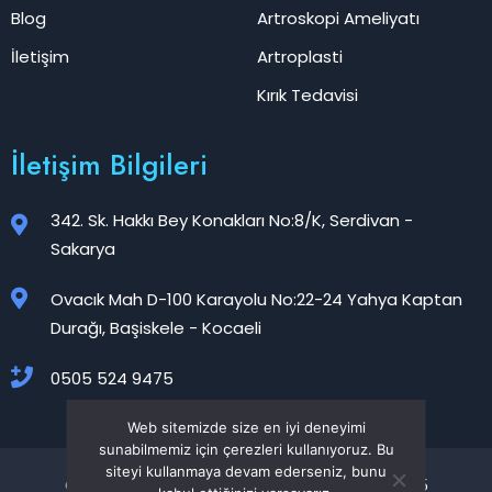
Blog
Artroskopi Ameliyatı
İletişim
Artroplasti
Kırık Tedavisi
İletişim Bilgileri
342. Sk. Hakkı Bey Konakları No:8/K, Serdivan -
Sakarya
Ovacık Mah D-100 Karayolu No:22-24 Yahya Kaptan
Durağı, Başiskele - Kocaeli
0505 524 9475
Web sitemizde size en iyi deneyimi
sunabilmemiz için çerezleri kullanıyoruz. Bu
siteyi kullanmaya devam ederseniz, bunu
Op. Dr. Ozan Akca Resmi Web Sitesidir ©2025