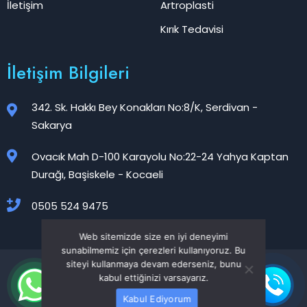
İletişim
Artroplasti
Kırık Tedavisi
İletişim Bilgileri
342. Sk. Hakkı Bey Konakları No:8/K, Serdivan -
Sakarya
Ovacık Mah D-100 Karayolu No:22-24 Yahya Kaptan
Durağı, Başiskele - Kocaeli
0505 524 9475
Web sitemizde size en iyi deneyimi
sunabilmemiz için çerezleri kullanıyoruz. Bu
siteyi kullanmaya devam ederseniz, bunu
Op. Dr. Ozan Akca Resmi Web Sitesidir ©2025
kabul ettiğinizi varsayarız.
Design By Maksimum Ajans
Kabul Ediyorum